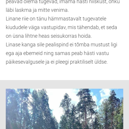
peavad olema tugevad, imama hästi niiskust, õhku
läbi laskma ja mitte venima.
Linane riie on tänu hämmastavalt tugevatele
kiududele väga vastupidav, mis tähendab, et seda
on üsna lihtne heas seisukorras hoida.
Linase kanga sile pealispind ei tõmba mustust ligi
ega aja ebemeid ning samas peab hästi vastu
päikesevalgusele ja ei pleegi praktiliselt üldse.