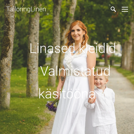
TailoringLinen
Linased kleidid
Valmistatud
käsitööna