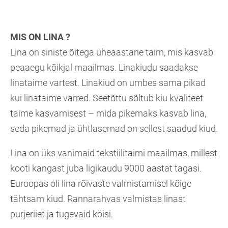
MIS ON LINA ?
Lina on siniste õitega üheaastane taim, mis kasvab
peaaegu kõikjal maailmas. Linakiudu saadakse
linataime vartest. Linakiud on umbes sama pikad
kui linataime varred. Seetõttu sõltub kiu kvaliteet
taime kasvamisest – mida pikemaks kasvab lina,
seda pikemad ja ühtlasemad on sellest saadud kiud.
Lina on üks vanimaid tekstiilitaimi maailmas, millest
kooti kangast juba ligikaudu 9000 aastat tagasi.
Euroopas oli lina rõivaste valmistamisel kõige
tähtsam kiud. Rannarahvas valmistas linast
purjeriiet ja tugevaid köisi.