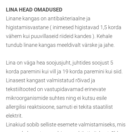
LINA HEAD OMADUSED
Linane kangas on antibakteriaalne ja
higistamisvastane ( inimesed higistavad 1,5 korda
vähem kui puuvillaseid riideid kandes ). Kehale
tundub linane kangas meeldivalt värske ja jahe.
Lina on väga hea soojusjuht, juhtides soojust 5
korda paremini kui vill ja 19 korda paremini kui siid.
Linasest kangast valmistatud rõivad ja
tekstiiltooted on vastupidavamad erinevate
mikroorganismide suhtes ning ei kutsu esile
allergilisi reaktsioone, samuti ei tekita staatilist
elektrit.
Linakiud sobib selliste esemete valmistamiseks, mis