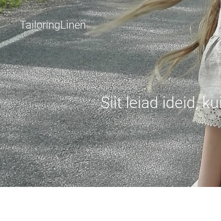
TailoringLinen
Siit leiad ideid,