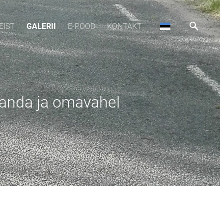
EIST
GALERII
E-POOD
KONTAKT
 kanda ja omavahel