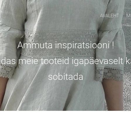
AVALEHT
M
Ammuta inspiratsiooni !
 kuidas meie tooteid igapäevaselt
sobitada