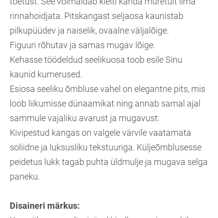
toetust. See võimaldab kleiti kanda muretult ilma
rinnahoidjata. Pitskangast seljaosa kaunistab
pilkupüüdev ja naiselik, ovaalne väljalõige.
Figuuri rõhutav ja samas mugav lõige.
Kehasse töödeldud seelikuosa toob esile Sinu
kaunid kumerused.
Esiosa seeliku õmbluse vahel on elegantne pits, mis
loob liikumisse dünaamikat ning annab samal ajal
sammule vajaliku avarust ja mugavust.
Kivipestud kangas on valgele värvile vaatamata
soliidne ja luksusliku tekstuuriga. Küljeõmblusesse
peidetus lukk tagab puhta üldmulje ja mugava selga
paneku.
Disaineri märkus: