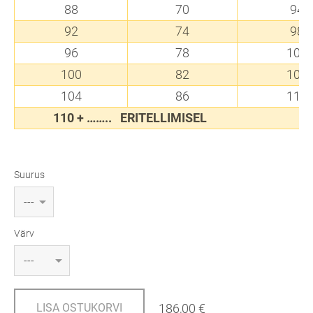
88
70
94
92
74
98
96
78
102
100
82
106
104
86
110
110 + …….. ERITELLIMI
Suurus
Värv
186,00 €
LISA OSTUKORVI