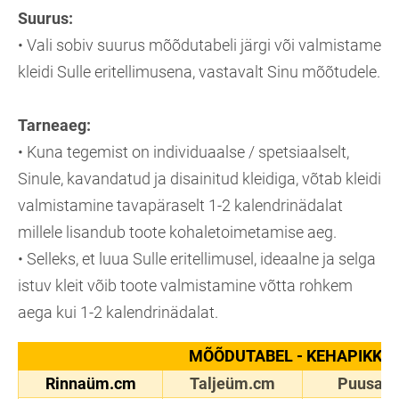
Suurus:
• Vali sobiv suurus mõõdutabeli järgi või valmistame
kleidi Sulle eritellimusena, vastavalt Sinu mõõtudele.
Tarneaeg:
• Kuna tegemist on individuaalse / spetsiaalselt,
Sinule, kavandatud ja disainitud kleidiga, võtab kleidi
valmistamine tavapäraselt 1-2 kalendrinädalat
millele lisandub toote kohaletoimetamise aeg.
• Selleks, et luua Sulle eritellimusel, ideaalne ja selga
istuv kleit võib toote valmistamine võtta rohkem
aega kui 1-2 kalendrinädalat.
MÕÕDUTABEL - KEHAPIKKUS
Rinnaüm.cm
Taljeüm.cm
Puusaü