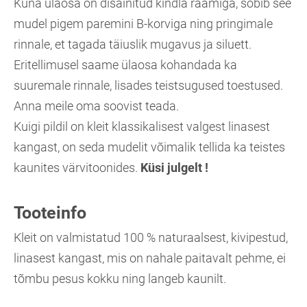
Kuna ülaosa on disainitud kindla raamiga, sobib see
mudel pigem paremini B-korviga ning pringimale
rinnale, et tagada täiuslik mugavus ja siluett.
Eritellimusel saame ülaosa kohandada ka
suuremale rinnale, lisades teistsugused toestused.
Anna meile oma soovist teada.
Kuigi pildil on kleit klassikalisest valgest linasest
kangast, on seda mudelit võimalik tellida ka teistes
kaunites värvitoonides.
Küsi julgelt !
Tooteinfo
Kleit on valmistatud 100 % naturaalsest, kivipestud,
linasest kangast, mis on nahale paitavalt pehme, ei
tõmbu pesus kokku ning langeb kaunilt.