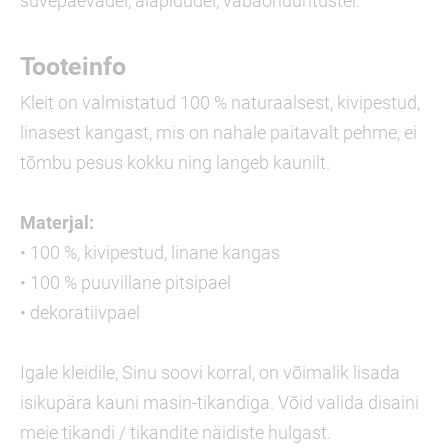
suvepäevadel, aiapidudel, vabaõhuüritustel.
Tooteinfo
Kleit on valmistatud 100 % naturaalsest, kivipestud,
linasest kangast, mis on nahale paitavalt pehme, ei
tõmbu pesus kokku ning langeb kaunilt.
Materjal:
• 100 %, kivipestud, linane kangas
• 100 % puuvillane pitsipael
• dekoratiivpael
Igale kleidile, Sinu soovi korral, on võimalik lisada
isikupära kauni masin-tikandiga. Võid valida disaini
meie tikandi / tikandite näidiste hulgast.