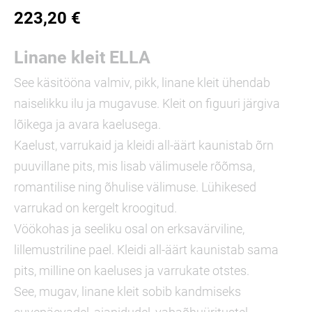
223,20 €
Linane kleit ELLA
See käsitööna valmiv, pikk, linane kleit ühendab
naiselikku ilu ja mugavuse. Kleit on figuuri järgiva
lõikega ja avara kaelusega.
Kaelust, varrukaid ja kleidi all-äärt kaunistab õrn
puuvillane pits, mis lisab välimusele rõõmsa,
romantilise ning õhulise välimuse. Lühikesed
varrukad on kergelt kroogitud.
Vöökohas ja seeliku osal on erksavärviline,
lillemustriline pael. Kleidi all-äärt kaunistab sama
pits, milline on kaeluses ja varrukate otstes.
See, mugav, linane kleit sobib kandmiseks