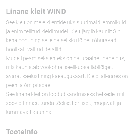
Linane kleit WIND
See kleit on meie klientide üks suurimaid lemmikuid
ja enim tellitud kleidimudel. Kleit järgib kaunilt Sinu
kehajoont ning selle naiselikku lõiget rõhutavad
hoolikalt valitud detailid.
Mudeli peamiseks ehteks on naturaalne linane pits,
mis kaunistab vöökohta, seelikuosa läbilõiget,
avarat kaelust ning käeaugukaart. Kleidi all-ääres on
peen ja õrn pitspael.
See linane kleit on loodud kandmiseks hetkedel mil
soovid Ennast tunda tõeliselt eriliselt, mugavalt ja
lummavalt kaunina.
Tooteinfo