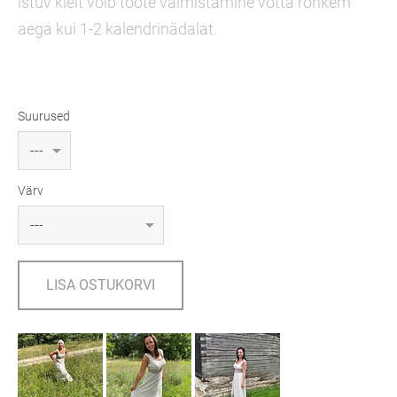
istuv kleit võib toote valmistamine võtta rohkem
aega kui 1-2 kalendrinädalat.
Suurused
Värv
LISA OSTUKORVI