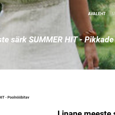
AVALEHT
M
te särk SUMMER HIT - Pikkade
IT - Poolnööbitav
Linane meeste