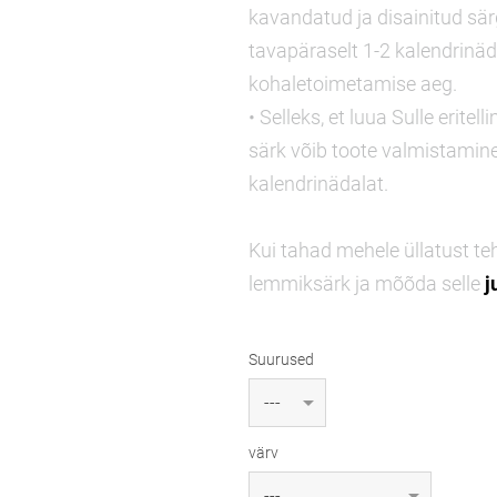
kavandatud ja disainitud sä
tavapäraselt 1-2 kalendrinäda
kohaletoimetamise aeg.
• Selleks, et luua Sulle eritel
särk võib toote valmistamin
kalendrinädalat.
Kui tahad mehele üllatust teh
lemmiksärk ja mõõda selle
j
Suurused
värv