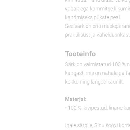
vabalt ega kammitse liikumis
kandmiseks pükste peal.
See särk on eriti meelepära
praktilisust ja vaheldusrikast s
Tooteinfo
Särk on valmistatud 100 % na
kangast, mis on nahale pait
kokku ning langeb kaunilt.
Materjal:
• 100 %, kivipestud, linane k
Igale särgile, Sinu soovi korr