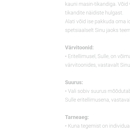
kauni masin-tikandiga. Võid v
tikandite näidiste hulgast.
Alati võid ise pakkuda oma id
spetsiaalselt Sinu jaoks tee
Värvitoonid:
• Eritellimusel, Sulle, on või
värvitoonides, vastavalt Sinu
Suurus:
• Vali sobiv suurus mõõdutab
Sulle eritellimusena, vastava
Tarneaeg:
• Kuna tegemist on individuaa