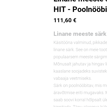
HIT - Poolnööbi
111,60 €
Linane meeste sär
Käsitööna valminud, pikkade
linane särk. See on meie too
populaarsem meeste särgim
Mõnusalt jahutav ja hingav 
kaaslane soojadeks suviste
vabaaja veetmiseks.
Särk on poolnööbitav, mis m
äravõtmise eriti mugavaks.
saab soovi korral hõlpsalt ü
kinnitada. Tänu alaserva külg