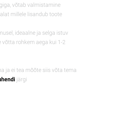
rgiga, võtab valmistamine
lat millele lisandub toote
limusel, ideaalne ja selga istuv
e võtta rohkem aega kui 1-2
a ja ei tea mõõte siis võta tema
uhendi
järgi