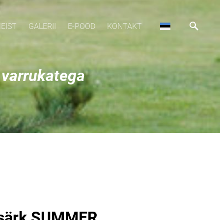
EIST
GALERII
E-POOD
KONTAKT
 varrukatega
 särk SUMMER