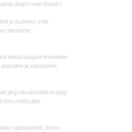
alida disaini meie tikandi /
eid ja mustreid, mille
me / teostame.
malik tellida kangast erinevates
 soovidele ja vajadustele.
eli järgi või valmistame särgi
lt Sinu mõõtudele.
lse / spetsiaalselt, Sinule,