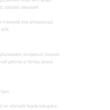
t, sobides ideaalselt
ne meestele, kes armastavad
tiili.
turaalsest, kivipestud, linasest
avalt pehme, ei tõmbu pesus
angas
al, on võimalik lisada isikupära