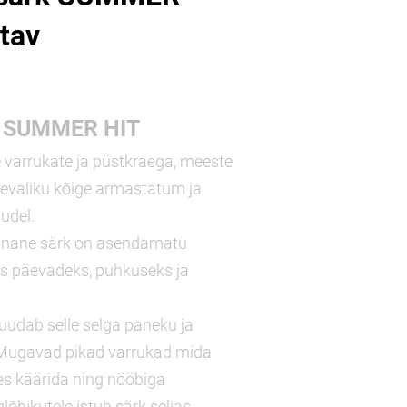
tav
k SUMMER HIT
 varrukate ja püstkraega, meeste
tevaliku kõige armastatum ja
udel.
linane särk on asendamatu
ks päevadeks, puhkuseks ja
uudab selle selga paneku ja
 Mugavad pikad varrukad mida
les käärida ning nööbiga
lõhikutele istub särk seljas