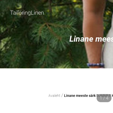
TailoringLinen
Linane mees
/
Avaleht
Linane meeste särk SUMMER H
1 / 4