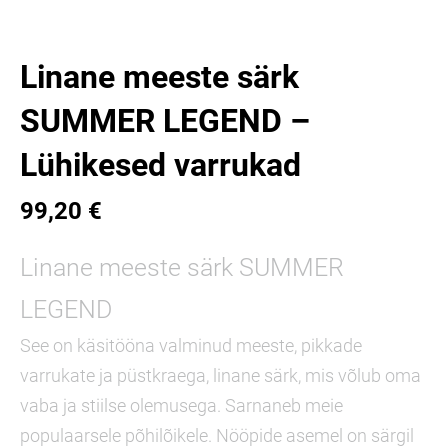
Linane meeste särk
SUMMER LEGEND –
Lühikesed varrukad
99,20 €
Linane meeste särk SUMMER
LEGEND
See on käsitööna valminud meeste, pikkade
varrukate ja püstkraega, linane särk, mis võlub oma
vaba ja stiilse olemusega. Sarnaneb meie
populaarsele põhilõikele. Nööpide asemel on särgil