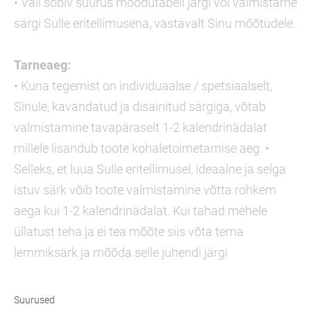
• Vali sobiv suurus mõõdutabeli järgi või valmistame
särgi Sulle eritellimusena, vastavalt Sinu mõõtudele.
Tarneaeg:
• Kuna tegemist on individuaalse / spetsiaalselt,
Sinule, kavandatud ja disainitud särgiga, võtab
valmistamine tavapäraselt 1-2 kalendrinädalat
millele lisandub toote kohaletoimetamise aeg. •
Selleks, et luua Sulle eritellimusel, ideaalne ja selga
istuv särk võib toote valmistamine võtta rohkem
aega kui 1-2 kalendrinädalat. Kui tahad mehele
üllatust teha ja ei tea mõõte siis võta tema
lemmiksärk ja mõõda selle juhendi järgi
Suurused