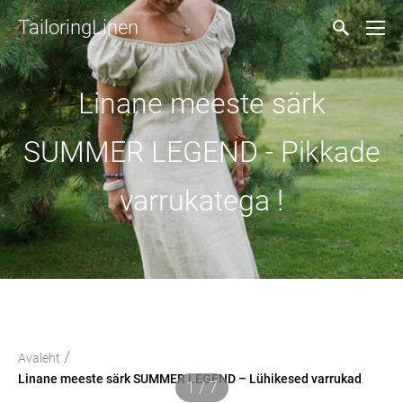
TailoringLinen
Linane meeste särk
SUMMER LEGEND - Pikkade
varrukatega !
/
Avaleht
Linane meeste särk SUMMER LEGEND – Lühikesed varrukad
1 / 7