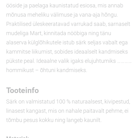
ööside ja paelaga kaunistatud esiosa, mis annab
mõnusa meheliku välimuse ja vana-aja hõngu.
Praktilised üleskeeratavad varrukad saab, sarnaselt
mudeliga Mart, kinnitada nööbiga ning tänu
alaserva külglõhikutele istub särk seljas vabalt ega
kammitse liikumist, sobides ideaalselt kandmiseks
pükste peal. Ideaalne valik igaks elujuhtumiks …………
hommikust – õhtuni kandmiseks.
Tooteinfo
Särk on valmistatud 100 % naturaalsest, kivipestud,
linasest kangast, mis on nahale paitavalt pehme, ei
tõmbu pesus kokku ning langeb kaunilt.