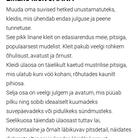
Muuda oma suvised hetked unustamatuteks,
kleidis, mis ühendab endas julguse ja peene
tunnetuse.
See pikk linane kleit on edasiarendus meie, pitsiga,
populaarsest mudelist. Kleit pakub veelgi rohkem
õhulisust, avatust ja õrnust.
Kleidi ülaosa on täielikult kaetud mustrilise pitsiga,
mis ulatub kuni vöö kohani, rõhutades kaunilt
pihiosa.
Selja osa on veelgi julgem ja avatum, mis püüab
pilku ning sobib ideaalselt kuumadeks
suvepäevadeks või pidulikeks sündmusteks.
Seelikuosa täiendab ülaosast tuttav lai,
horisontaalne ja õrnalt läbikuvav pitsdetail, näidates