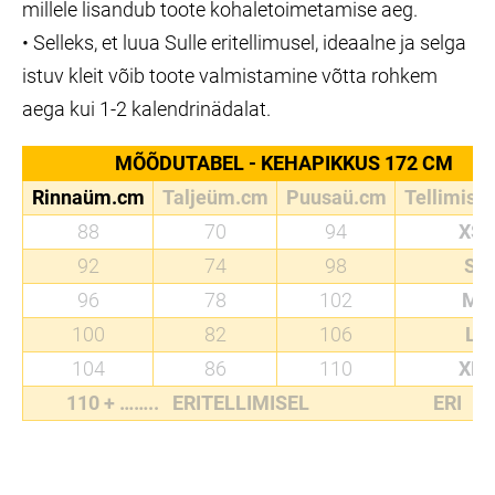
millele lisandub toote kohaletoimetamise aeg.
• Selleks, et luua Sulle eritellimusel, ideaalne ja selga
istuv kleit võib toote valmistamine võtta rohkem
aega kui 1-2 kalendrinädalat.
MÕÕDUTABEL - KEHAPIKKUS 172 CM
Rinnaüm.cm
Taljeüm.cm
Puusaü.cm
Tellimiss
88
70
94
XS
92
74
98
S
96
78
102
M
100
82
106
L
104
86
110
XL
110 + …….. ERITELLIMISEL ERI