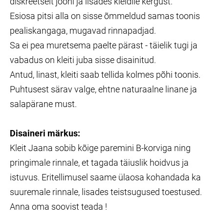
diskreetselt jooni ja lisades kleidile kergust.
Esiosa pitsi alla on sisse õmmeldud samas toonis
pealiskangaga, mugavad rinnapadjad.
Sa ei pea muretsema paelte pärast - täielik tugi ja
vabadus on kleiti juba sisse disainitud.
Antud, linast, kleiti saab tellida kolmes põhi toonis.
Puhtusest särav valge, ehtne naturaalne linane ja
salapärane must.
Disaineri märkus:
Kleit Jaana sobib kõige paremini B-korviga ning
pringimale rinnale, et tagada täiuslik hoidvus ja
istuvus. Eritellimusel saame ülaosa kohandada ka
suuremale rinnale, lisades teistsugused toestused.
Anna oma soovist teada !