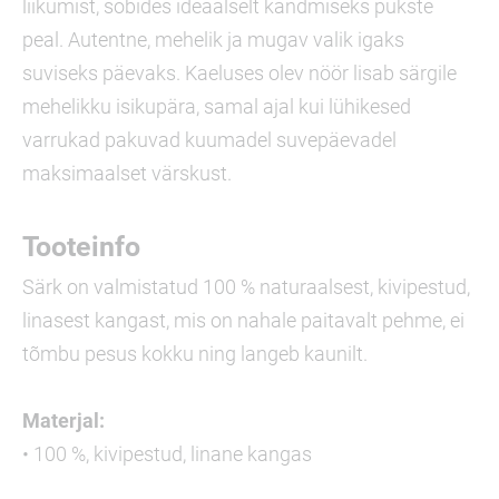
liikumist, sobides ideaalselt kandmiseks pükste
peal. Autentne, mehelik ja mugav valik igaks
suviseks päevaks. Kaeluses olev nöör lisab särgile
mehelikku isikupära, samal ajal kui lühikesed
varrukad pakuvad kuumadel suvepäevadel
maksimaalset värskust.
Tooteinfo
Särk on valmistatud 100 % naturaalsest, kivipestud,
linasest kangast, mis on nahale paitavalt pehme, ei
tõmbu pesus kokku ning langeb kaunilt.
Materjal:
• 100 %, kivipestud, linane kangas