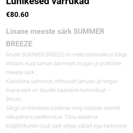
Lühikesed varrukad
€80.60
Linane meeste särk SUMMER
BREEZE
Mudel SUMMER BREEZE on meie tootevalikus kõige
lihtsam, kuid samas äärmiselt mugav ja praktiline
meeste särk.
Käsitööna valminud, mõnusalt jahutav ja hingav
linane särk on täiuslik kaaslane hommikust –
õhtuni.
Särgil on trendikas püstkrae ning nööpide asemel
isikupärane paelkinnitus. Tänu alaserva
külglõhikutele istub särk seljas vabalt ega kammitse