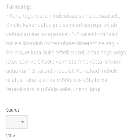
Tarneaeg:
• Kuna tegemist on individuaalse / spetsiaalselt,
Sinule, kavandatud ja disainitud särgiga, võtab
valmistamine tavapäraselt 1-2 kalendrinädalat
millele lisandub toote kohaletoimetamise aeg. •
Selleks, et luua Sulle eritellimusel, ideaalne ja selga
istuv särk võib toote valmistamine võtta rohkem
aega kui 1-2 kalendrinädalat. Kui tahad mehele
üllatust teha ja ei tea mõõte siis võta tema
lemmiksärk ja mõõda selle juhendi järgi.
Suurus
Värv