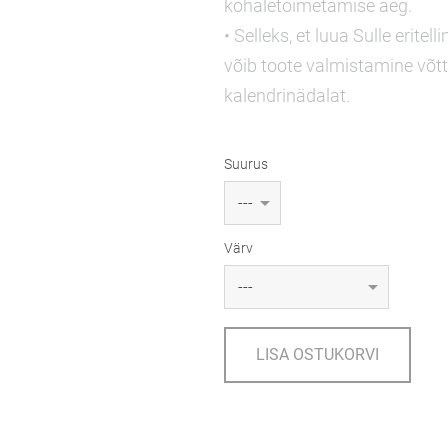
kohaletoimetamise aeg.
• Selleks, et luua Sulle eritell
võib toote valmistamine võt
kalendrinädalat.
Suurus
Värv
LISA OSTUKORVI