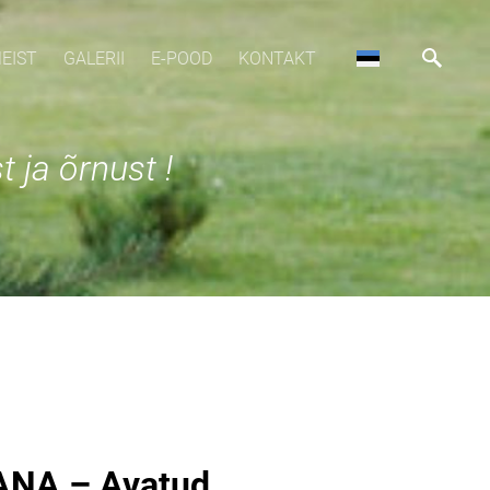
EIST
GALERII
E-POOD
KONTAKT
 ja õrnust !
AANA – Avatud