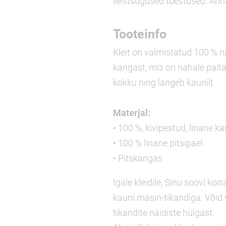
teistsugused toestused. Ann
Tooteinfo
Kleit on valmistatud 100 % na
kangast, mis on nahale pait
kokku ning langeb kaunilt.
Materjal:
• 100 %, kivipestud, linane k
• 100 % linane pitsipael
• Pitskangas
Igale kleidile, Sinu soovi kor
kauni masin-tikandiga. Võid v
tikandite näidiste hulgast.