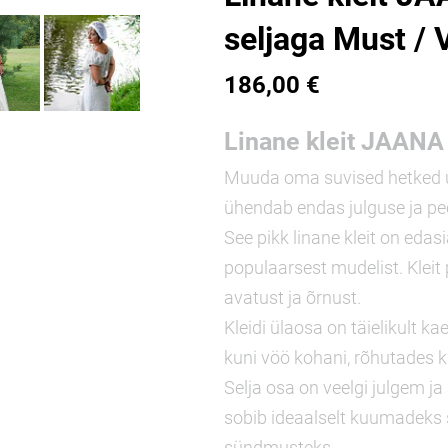
seljaga Must / 
186,00 €
Linane kleit JAANA
Muuda oma suvised hetked u
ühendab endas julguse ja pe
See pikk linane kleit on edas
populaarsest mudelist. Kleit
avatust ja õrnust.
Kleidi ülaosa on täielikult ka
kuni vöö kohani, rõhutades ka
Selja osa on veelgi julgem j
sobib ideaalselt kuumadeks 
sündmusteks.