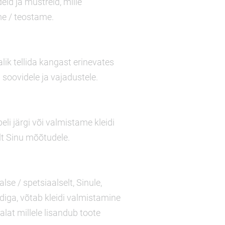
eid ja mustreid, mille
me / teostame.
malik tellida kangast erinevates
 soovidele ja vajadustele.
li järgi või valmistame kleidi
lt Sinu mõõtudele.
lse / spetsiaalselt, Sinule,
idiga, võtab kleidi valmistamine
lat millele lisandub toote