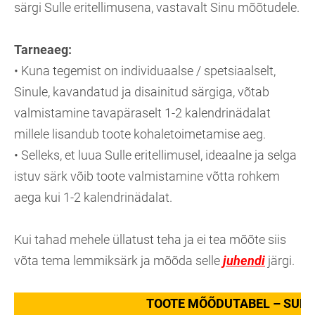
särgi Sulle eritellimusena, vastavalt Sinu mõõtudele.
Tarneaeg:
• Kuna tegemist on individuaalse / spetsiaalselt,
Sinule, kavandatud ja disainitud särgiga, võtab
valmistamine tavapäraselt 1-2 kalendrinädalat
millele lisandub toote kohaletoimetamise aeg.
• Selleks, et luua Sulle eritellimusel, ideaalne ja selga
istuv särk võib toote valmistamine võtta rohkem
aega kui 1-2 kalendrinädalat.
Kui tahad mehele üllatust teha ja ei tea mõõte siis
võta tema lemmiksärk ja mõõda selle
juhendi
järgi.
TOOTE MÕÕDUTABEL – SUM