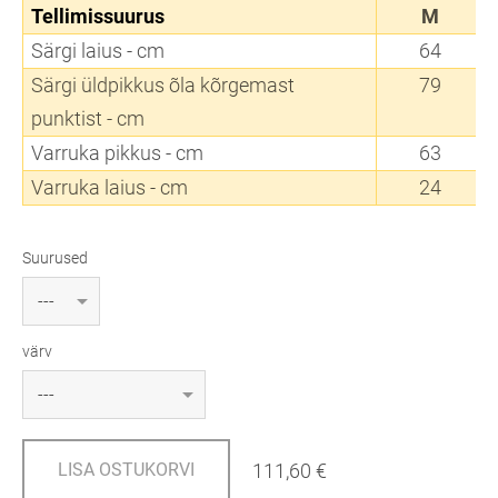
Tellimissuurus
M
Särgi laius - cm
64
Särgi üldpikkus õla kõrgemast
79
punktist - cm
Varruka pikkus - cm
63
Varruka laius - cm
24
Suurused
värv
111,60 €
LISA OSTUKORVI