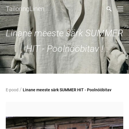
TailoringLinen
Linane meeste särk SUMMER
HIT - Poolnööbitav !
/
E-pood
Linane meeste särk SUMMER HIT - Poolnööbitav