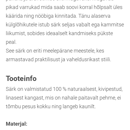
pikad varrukad mida saab soovi korral hõlpsalt üles
käärida ning nööbiga kinnitada. Tänu alaserva
külglõhikutele istub särk seljas vabalt ega kammitse
liikumist, sobides ideaalselt kandmiseks pükste
peal.
See särk on eriti meelepärane meestele, kes
armastavad praktilisust ja vaheldusrikast stiili.
Tooteinfo
Särk on valmistatud 100 % naturaalsest, kivipestud,
linasest kangast, mis on nahale paitavalt pehme, ei
tõmbu pesus kokku ning langeb kaunilt.
Materjal: