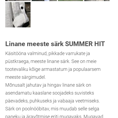
Linane meeste särk SUMMER HIT
Käsitööna valminud, pikkade varrukate ja
püstkraega, meeste linane särk. See on meie
tootevaliku kõige armastatum ja populaarsem
meeste särgimudel.
Mõnusalt jahutav ja hingav linane särk on
asendamatu kaaslane soojadeks suvisteks
päevadeks, puhkuseks ja vabaaja veetmiseks.
Särk on poolnööbitav, mis muudab selle selga
paneku ja äravõtmise eriti mugavaks. Mugavad