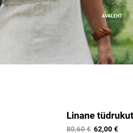
AVALEHT
M
Linane tüdrukute
80,60 €
62,00 €