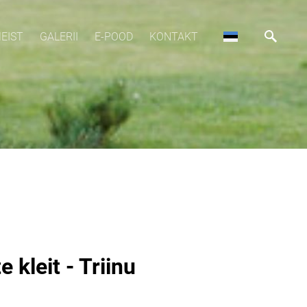
EIST
GALERII
E-POOD
KONTAKT
 kleit - Triinu